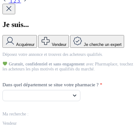
1
2
3
Je suis...
Acquéreur
Vendeur
Je cherche un expert
Match
Déposez votre annonce et trouvez des acheteurs qualifiés.
Vendeur
Gratuit, confidentiel et sans engagement
avec Pharmaplace, touchez
les acheteurs les plus motivés et qualifiés du marché.
Dans quel département se situe votre pharmacie ?
*
Ma recherche :
Vendeur