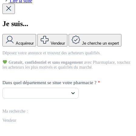
Lire la suite
Je suis...
Acquéreur
Vendeur
Je cherche un expert
Match
Déposez votre annonce et trouvez des acheteurs qualifiés.
Vendeur
Gratuit, confidentiel et sans engagement
avec Pharmaplace, touchez
les acheteurs les plus motivés et qualifiés du marché.
Dans quel département se situe votre pharmacie ?
*
Ma recherche :
Vendeur