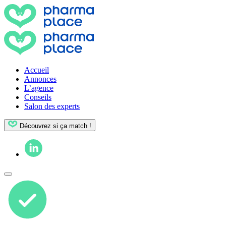
Accueil
Annonces
L’agence
Conseils
Salon des experts
Découvrez si ça match !