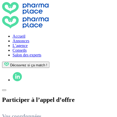
Accueil
Annonces
L’agence
Conseils
Salon des experts
Découvrez si ça match !
Participer à l’appel d’offre
Appel
d'offres
Vos coordonnées